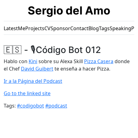
Sergio del Amo
Latest
Me
Projects
CV
Sponsor
Contact
Blog
Tags
Speaking
Pr
🇪🇸 - 🎙Código Bot 012
Hablo con
Kini
sobre su Alexa Skill
Pizza Casera
donde
el Chef
David Guibert
te enseña a hacer Pizza.
Ir a la Página del Podcast
Go to the linked site
Tags:
#codigobot
#podcast